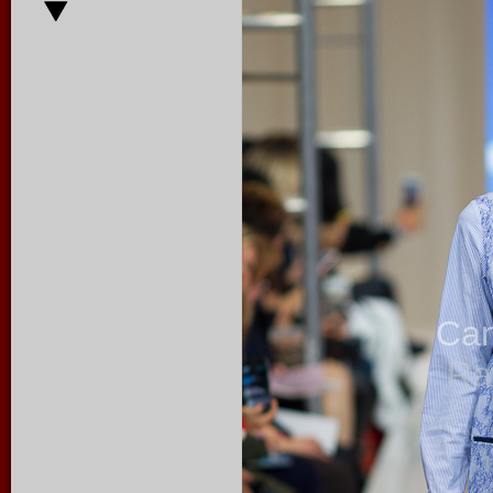
Ca
Ra