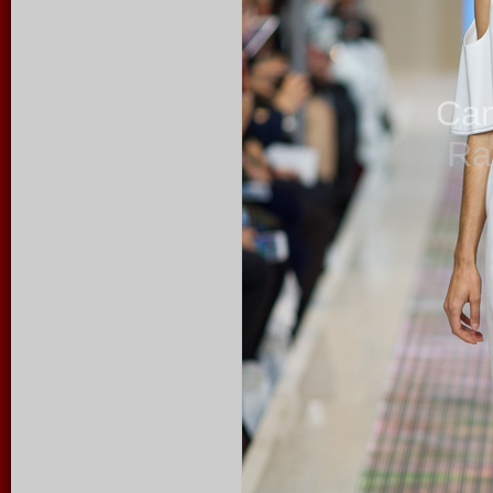
Ca
Ra