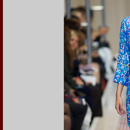
Ca
Ra