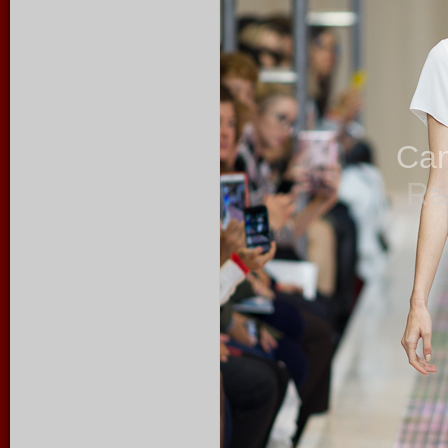
Ca
Ra