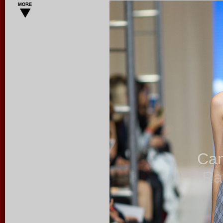
Ca
Ra