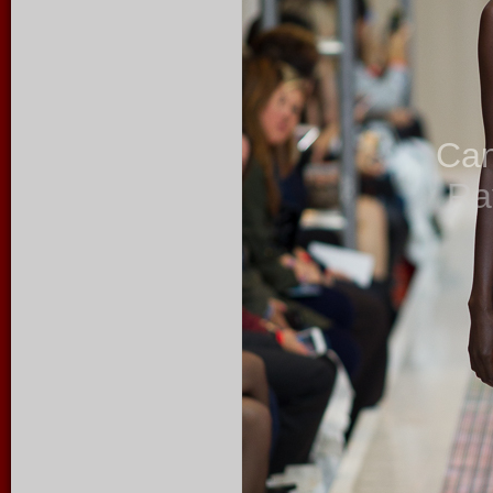
Ca
Ra