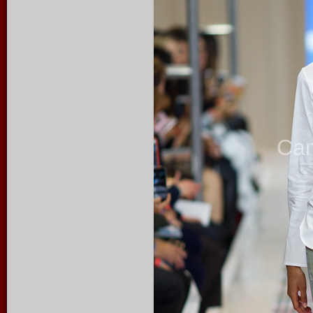
Ca
Ra