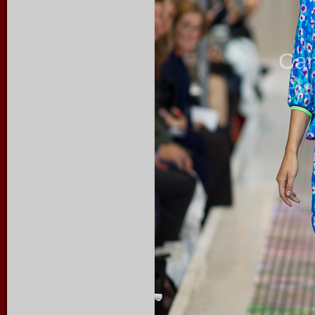
Ca
Ra