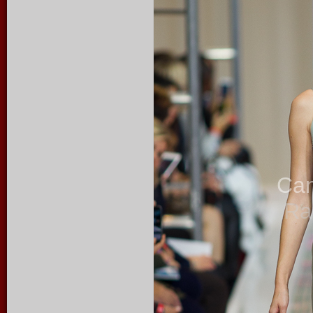
Ca
Ra