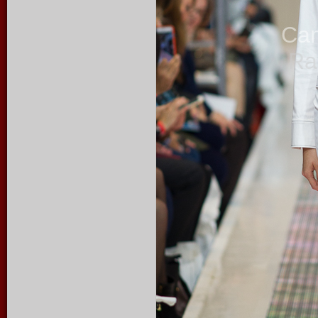
Ca
Ra