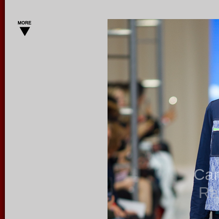
Ca
Ra