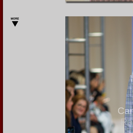
Ca
Ra