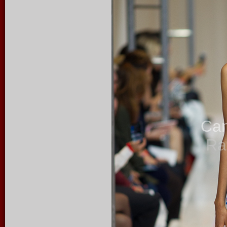
Ca
Ra