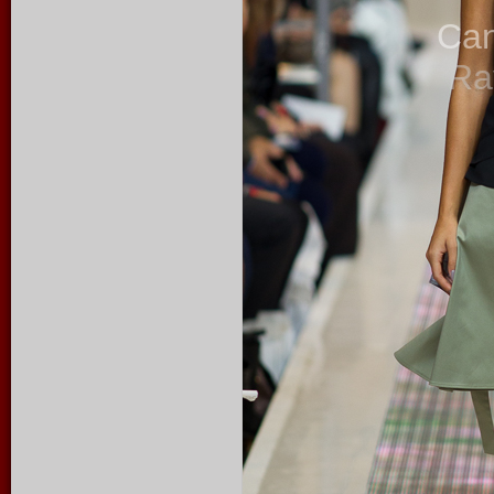
Ca
Ra